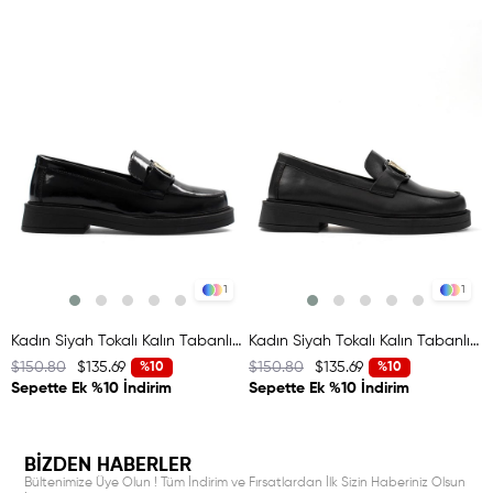
1
1
Kadın Siyah Tokalı Kalın Tabanlı Rugan Deri Loafer
Kadın Siyah Tokalı Kalın Tabanlı Deri Loafer
$150.80
$135.69
$150.80
$135.69
%10
%10
Sepette Ek %10 İndirim
Sepette Ek %10 İndirim
BİZDEN HABERLER
Bültenimize Üye Olun ! Tüm İndirim ve Fırsatlardan İlk Sizin Haberiniz Olsun