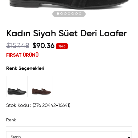
Kadın Siyah Süet Deri Loafer
$157.48
$90.36
%
43
İndirim
FIRSAT ÜRÜNÜ
Renk Seçenekleri
Stok Kodu
(376 20442-16641)
Renk