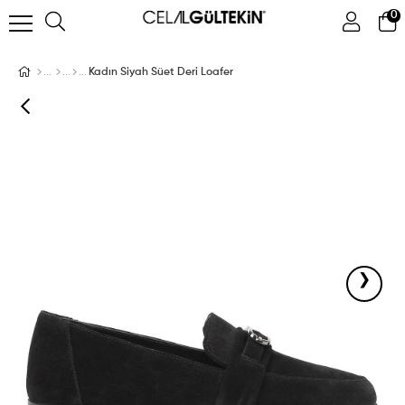
0
ÜYE GIRIŞI
ÜYE OL
Facebook İle Bağlan
Kadın Siyah Süet Deri Loafer
Google İle Bağlan
›