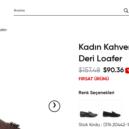
afer
Kadın Kahve
Deri Loafer
$157.48
$90.36
İ
FIRSAT ÜRÜNÜ
Renk Seçenekleri
›
Stok Kodu
(376 20442-1