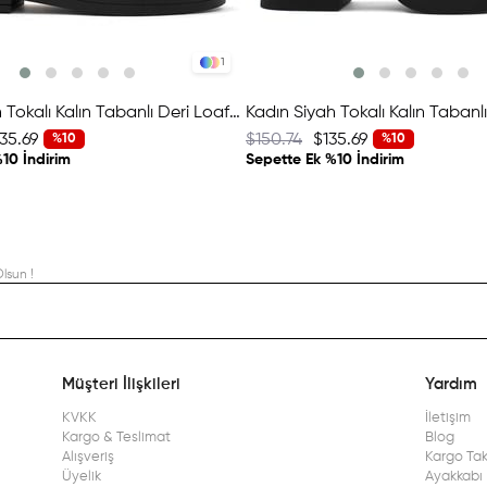
1
Kadın Siyah Tokalı Kalın Tabanlı Deri Loafer
35.69
$150.74
$135.69
%10
%10
10 İndirim
Sepette Ek %10 İndirim
lsun !
Müşteri İlişkileri
Yardım
KVKK
İletişim
Kargo & Teslimat
Blog
Alışveriş
Kargo Tak
Üyelik
Ayakkabı 