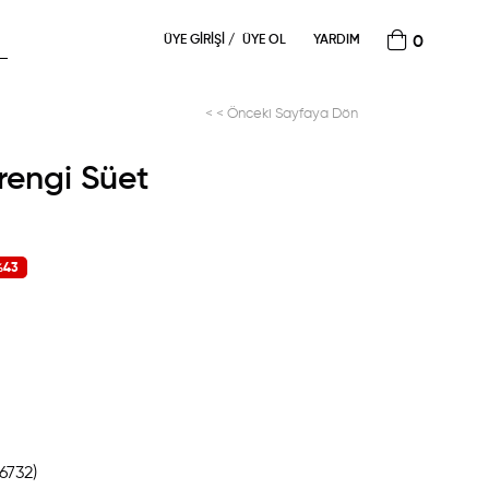
ÜYE GIRIŞI
ÜYE OL
YARDIM
0
< < Önceki Sayfaya Dön
rengi Süet
%
43
ndirim
6732)