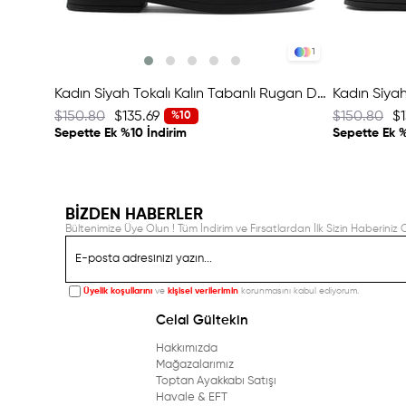
1
Kadın Siyah Tokalı Kalın Tabanlı Rugan Deri Loafer
$150.80
$135.69
$150.80
$1
%10
Sepette Ek %10 İndirim
Sepette Ek %
BİZDEN HABERLER
Bültenimize Üye Olun ! Tüm İndirim ve Fırsatlardan İlk Sizin Haberiniz O
Üyelik koşullarını
ve
kişisel verilerimin
korunmasını kabul ediyorum.
Celal Gültekin
Hakkımızda
Mağazalarımız
Toptan Ayakkabı Satışı
Havale & EFT