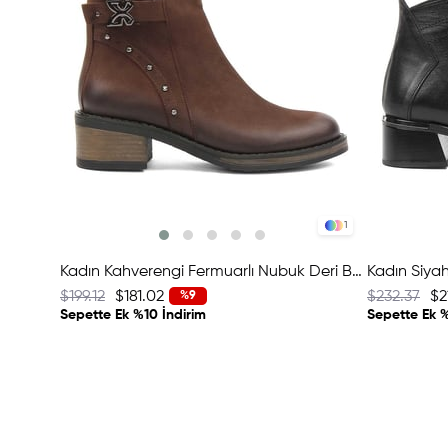
1
Kadın Kahverengi Fermuarlı Nubuk Deri Bot
Kadın Siyah
$199.12
$181.02
$232.37
$2
%9
Sepette Ek %10 İndirim
Sepette Ek %