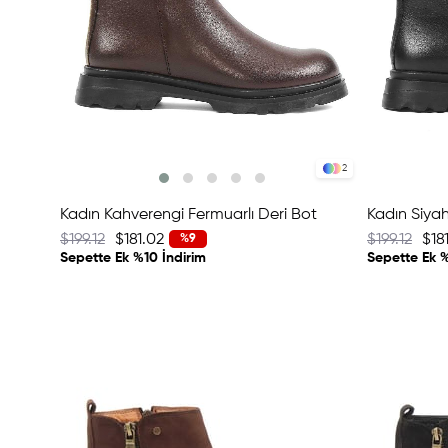
2
Kadın Kahverengi Fermuarlı Deri Bot
Kadın Siyah
$199.12
$181.02
$199.12
$18
%9
Sepette Ek %10 İndirim
Sepette Ek %