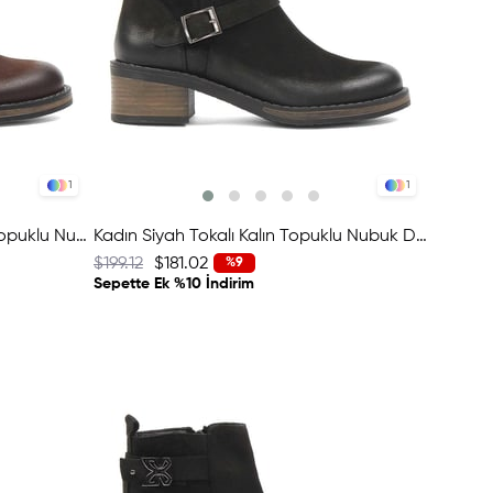
1
1
Kadın Kahverengi Tokalı Kalın Topuklu Nubuk Deri Bot
Kadın Siyah Tokalı Kalın Topuklu Nubuk Deri Bot
$199.12
$181.02
%9
Sepette Ek %10 İndirim