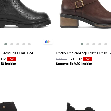
2
 Fermuarlı Deri Bot
1.02
$199.12
$181.02
%9
%9
10 İndirim
Sepette Ek %10 İndirim