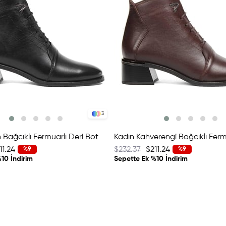
3
 Bağcıklı Fermuarlı Deri Bot
11.24
$232.37
$211.24
%9
%9
10 İndirim
Sepette Ek %10 İndirim