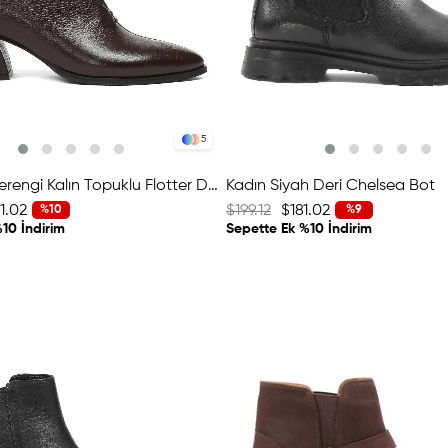
5
Kadın Kahverengi Kalın Topuklu Flotter Deri Bot
Kadın Siyah Deri Chelsea Bot
1.02
$199.12
$181.02
%10
%9
10 İndirim
Sepette Ek %10 İndirim