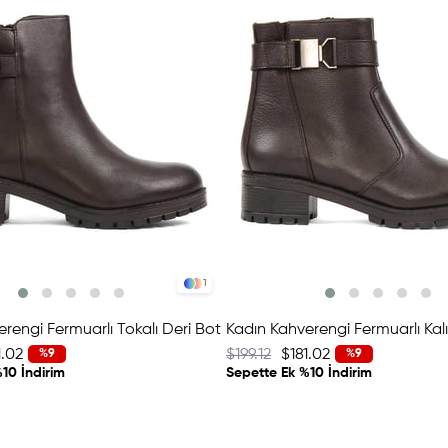
1
rengi Fermuarlı Tokalı Deri Bot
1.02
$199.12
$181.02
%9
%9
10 İndirim
Sepette Ek %10 İndirim