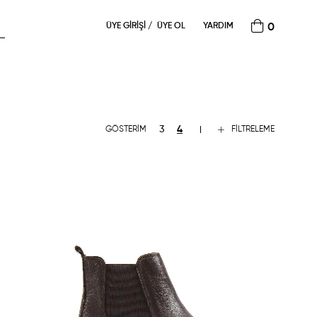
ÜYE GIRIŞI
ÜYE OL
YARDIM
0
FILTRELEME