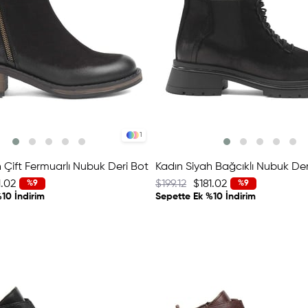
1
 Çift Fermuarlı Nubuk Deri Bot
Kadın Siyah Bağcıklı Nubuk Der
1.02
$199.12
$181.02
%9
%9
10 İndirim
Sepette Ek %10 İndirim