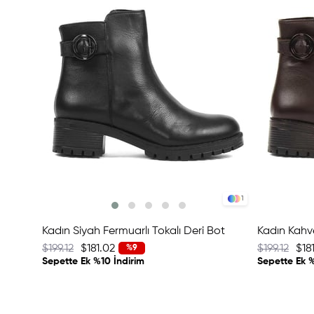
1
Kadın Siyah Fermuarlı Tokalı Deri Bot
Kadın Kahve
$199.12
$181.02
$199.12
$18
%9
Sepette Ek %10 İndirim
Sepette Ek %