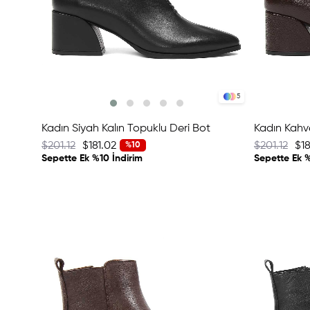
5
Kadın Siyah Kalın Topuklu Deri Bot
$201.12
$181.02
$201.12
$18
%10
Sepette Ek %10 İndirim
Sepette Ek %