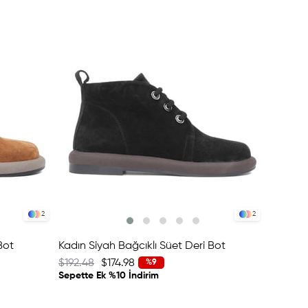
2
2
Bot
Kadın Siyah Bağcıklı Süet Deri Bot
$192.48
$174.98
%9
Sepette Ek %10 İndirim