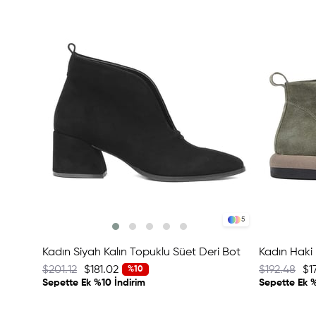
5
Kadın Siyah Kalın Topuklu Süet Deri Bot
Kadın Haki 
$201.12
$181.02
$192.48
$1
%10
Sepette Ek %10 İndirim
Sepette Ek %