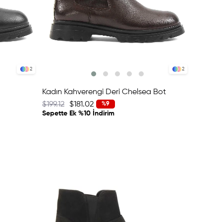
2
2
Kadın Kahverengi Deri Chelsea Bot
$199.12
$181.02
%9
Sepette Ek %10 İndirim