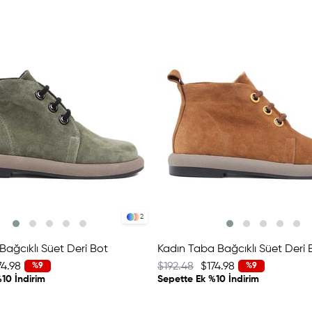
2
Bağcıklı Süet Deri Bot
Kadın Taba Bağcıklı Süet Deri 
74.98
$192.48
$174.98
%9
%9
10 İndirim
Sepette Ek %10 İndirim