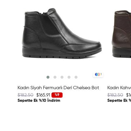
1
Kadın Siyah Fermuarlı Deri Chelsea Bot
$182.50
$165.91
$182.50
$1
%9
Sepette Ek %10 İndirim
Sepette Ek %