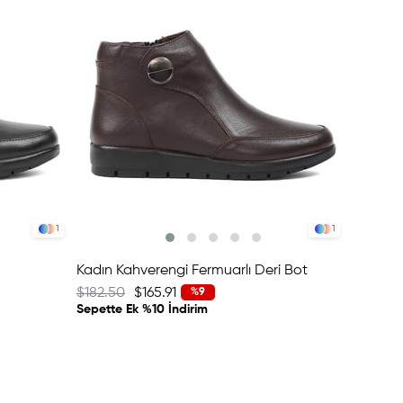
1
1
Kadın Kahverengi Fermuarlı Deri Bot
$182.50
$165.91
%9
Sepette Ek %10 İndirim