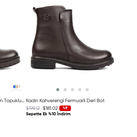
1
Kadın Kahverengi Fermuarlı Kalın Topuklu Deri Bot
Kadın Kahverengi Fermuarlı Deri Bot
$199.12
$181.02
%9
Sepette Ek %10 İndirim