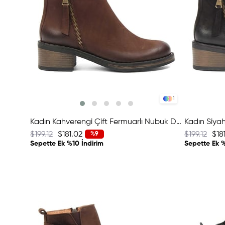
1
Kadın Kahverengi Çift Fermuarlı Nubuk Deri Bot
Kadın Siyah
$199.12
$181.02
$199.12
$18
%9
Sepette Ek %10 İndirim
Sepette Ek %