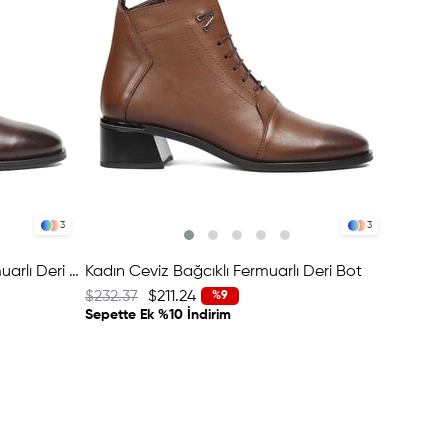
3
3
Kadın Kahverengi Bağcıklı Fermuarlı Deri Bot
Kadın Ceviz Bağcıklı Fermuarlı Deri Bot
$232.37
$211.24
%9
Sepette Ek %10 İndirim