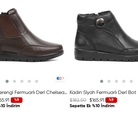
1
Kadın Kahverengi Fermuarlı Deri Chelsea Bot
Kadın Siyah Fermuarlı Deri Bot
65.91
$182.50
$165.91
%9
%9
10 İndirim
Sepette Ek %10 İndirim