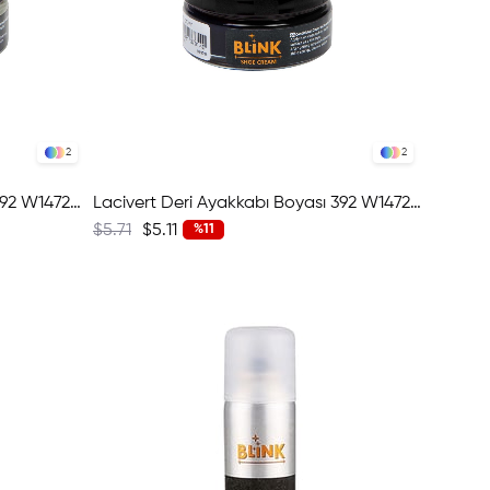
2
2
Natural Deri Ayakkabı Boyası 392 W1472-17954
Lacivert Deri Ayakkabı Boyası 392 W1472-18143
$5.71
$5.11
%11