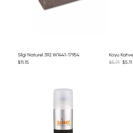
Silgi Naturel 392 W1441-17954
$11.15
$5.71
$5.11