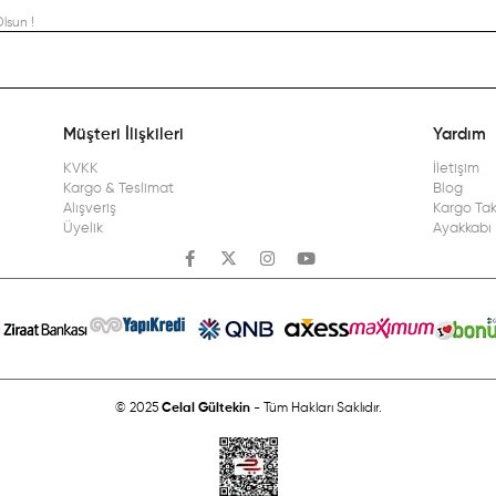
lsun !
Müşteri İlişkileri
Yardım
KVKK
İletişim
Kargo & Teslimat
Blog
Alışveriş
Kargo Tak
Üyelik
Ayakkabı 
© 2025
Celal Gültekin
- Tüm Hakları Saklıdır.