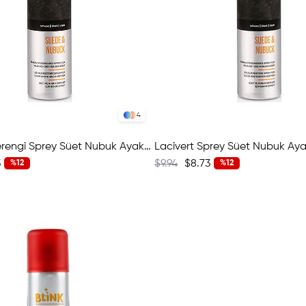
4
Koyu Kahverengi Sprey Süet Nubuk Ayakkabı Boyası 392 W1524-16772
3
$9.94
$8.73
%12
%12