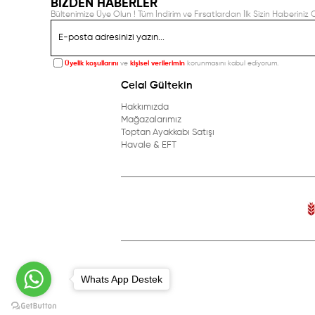
BİZDEN HABERLER
Bültenimize Üye Olun ! Tüm İndirim ve Fırsatlardan İlk Sizin Haberiniz O
Üyelik koşullarını
ve
kişisel verilerimin
korunmasını kabul ediyorum.
Celal Gültekin
Hakkımızda
Mağazalarımız
Toptan Ayakkabı Satışı
Havale & EFT
Whats App Destek