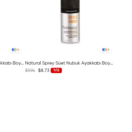
4
4
Lacivert Sprey Süet Nubuk Ayakkabı Boyası 392 W1524-17533
Natural Sprey Süet Nubuk Ayakkabı Boyası 392 W1524-17954
$9.94
$8.73
%12