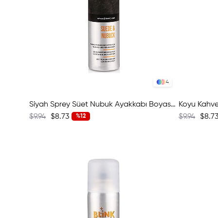
4
Siyah Sprey Süet Nubuk Ayakkabı Boyası 392 W1524-1
$9.94
$8.73
$9.94
$8.7
%12