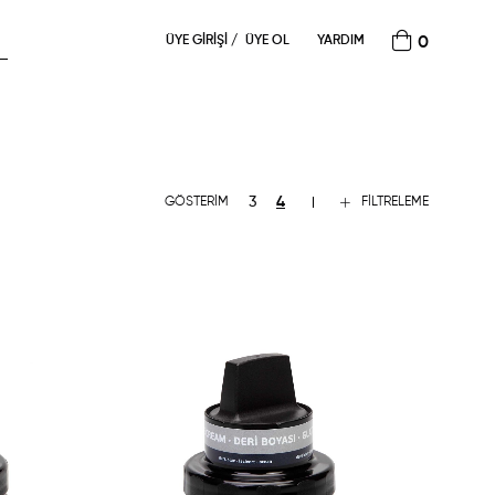
ÜYE GIRIŞI
ÜYE OL
YARDIM
0
FILTRELEME