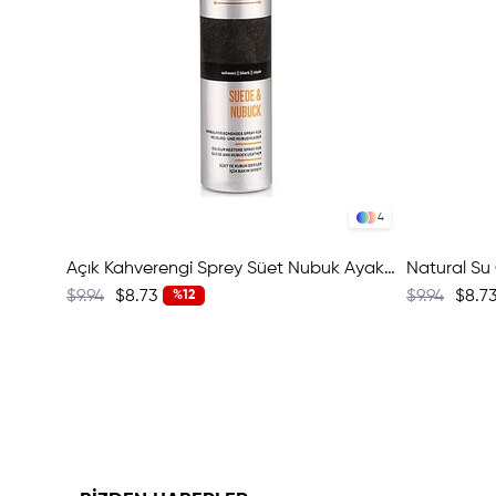
4
Açık Kahverengi Sprey Süet Nubuk Ayakkabı Boyası 392 W1524-18032
$9.94
$8.73
$9.94
$8.7
%12