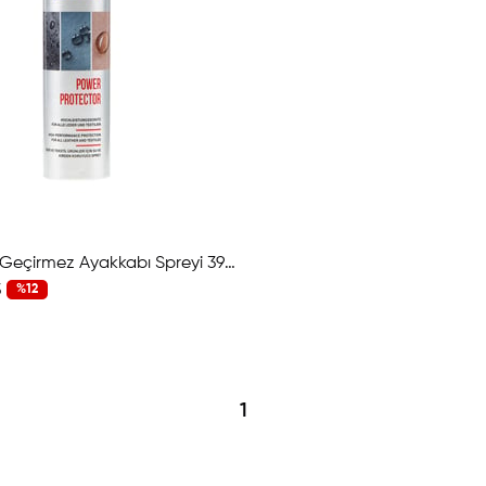
Natural Su Geçirmez Ayakkabı Spreyi 392 W1528-17954
3
%12
1