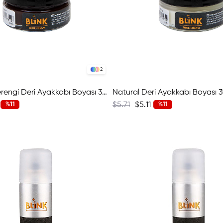
2
Koyu Kahverengi Deri Ayakkabı Boyası 392 W1472-16772
$5.71
$5.11
%11
%11