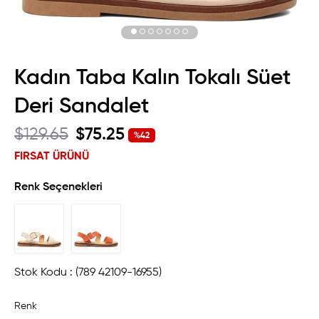
Kadın Taba Kalın Tokalı Süet
Deri Sandalet
$129.65
$75.25
%
42
İndirim
FIRSAT ÜRÜNÜ
Renk Seçenekleri
Stok Kodu
(789 42109-16955)
Renk