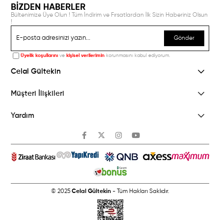
BİZDEN HABERLER
Bültenimize Üye Olun ! Tüm İndirim ve Fırsatlardan İlk Sizin Haberiniz Olsun
!
Gönder
Üyelik koşullarını
ve
kişisel verilerimin
korunmasını kabul ediyorum.
Celal Gültekin
Müşteri İlişkileri
Yardım
© 2025
Celal Gültekin
- Tüm Hakları Saklıdır.