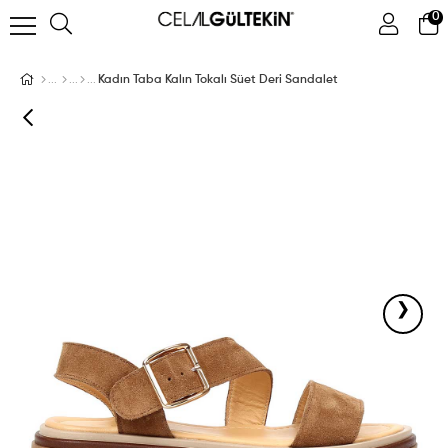
0
ÜYE GIRIŞI
ÜYE OL
Facebook İle Bağlan
Kadın Taba Kalın Tokalı Süet Deri Sandalet
Google İle Bağlan
›