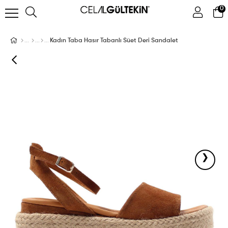
0
ÜYE GIRIŞI
ÜYE OL
Facebook İle Bağlan
Kadın Taba Hasır Tabanlı Süet Deri Sandalet
Google İle Bağlan
›