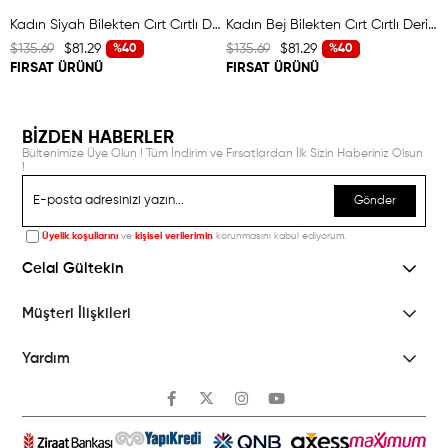
Kadın Siyah Bilekten Cırt Cırtlı Deri Sandalet
Kadın Bej Bilekten Cırt Cırtlı Deri Sandalet
$135.69
$81.29
$135.69
$81.29
%40
%40
FIRSAT ÜRÜNÜ
FIRSAT ÜRÜNÜ
BİZDEN HABERLER
Bültenimize Üye Olun ! Tüm İndirim ve Fırsatlardan İlk Sizin Haberiniz Olsun
!
Gönder
Üyelik koşullarını
ve
kişisel verilerimin
korunmasını kabul ediyorum.
Celal Gültekin
Müşteri İlişkileri
Yardım