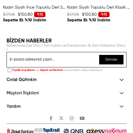
Kadın Siyah İnce Topuklu Deri Stiletto
Kadın Siyah Topuklu Deri Klasik Ayakkabı
$171.96
$150.80
$171.96
$150.80
$
%12
%12
Sepette Ek %10 İndirim
Sepette Ek %10 İndirim
BİZDEN HABERLER
Bültenimize Üye Olun ! Tüm İndirim ve Fırsatlardan İlk Sizin Haberiniz Olsun
!
Gönder
Üyelik koşullarını
ve
kişisel verilerimin
korunmasını kabul ediyorum.
Celal Gültekin
Müşteri İlişkileri
Yardım