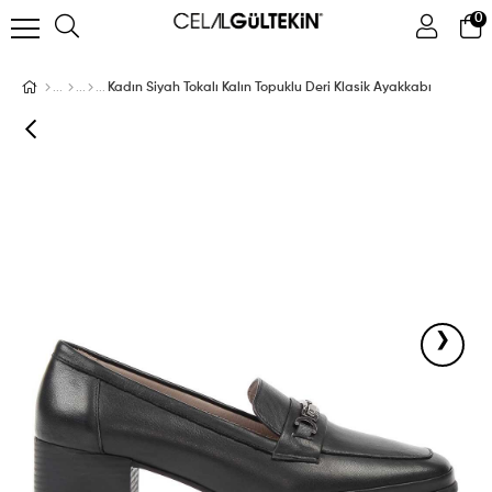
0
ÜYE GIRIŞI
ÜYE OL
Facebook İle Bağlan
Kadın Siyah Tokalı Kalın Topuklu Deri Klasik Ayakkabı
Google İle Bağlan
›