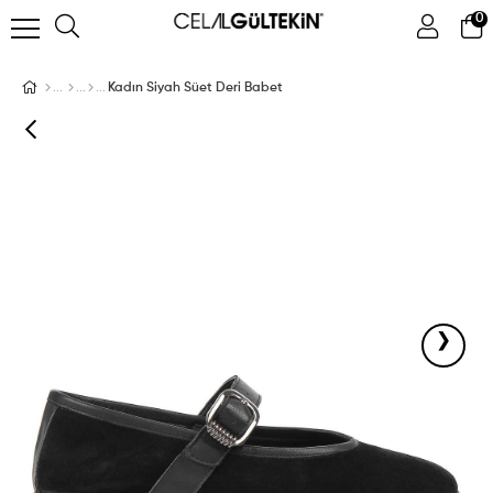
0
ÜYE GIRIŞI
ÜYE OL
Facebook İle Bağlan
Kadın Siyah Süet Deri Babet
Google İle Bağlan
›