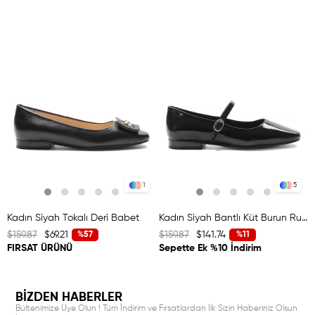
1
5
Kadın Siyah Tokalı Deri Babet
Kadın Siyah Bantlı Küt Burun Rugan Deri Babet
$159.87
$69.21
$159.87
$141.74
%57
%11
FIRSAT ÜRÜNÜ
Sepette Ek %10 İndirim
BİZDEN HABERLER
Bültenimize Üye Olun ! Tüm İndirim ve Fırsatlardan İlk Sizin Haberiniz Olsun