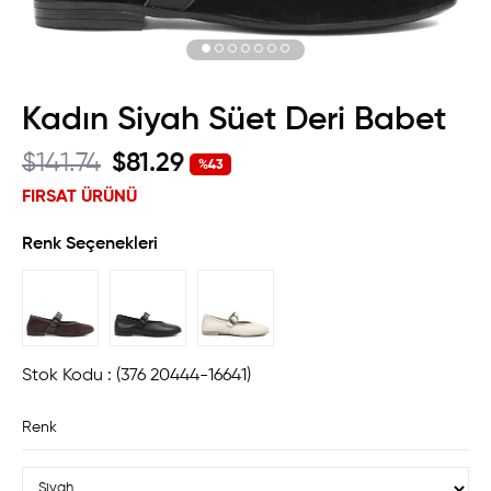
Kadın Siyah Süet Deri Babet
$141.74
$81.29
%
43
İndirim
FIRSAT ÜRÜNÜ
Renk Seçenekleri
Stok Kodu
(376 20444-16641)
Renk