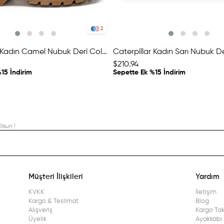
2
Caterpillar Kadın Camel Nubuk Deri Colorado Bot
$210.94
15 İndirim
Sepette Ek %15 İndirim
lsun !
Müşteri İlişkileri
Yardım
KVKK
İletişim
Kargo & Teslimat
Blog
Alışveriş
Kargo Tak
Üyelik
Ayakkabı 