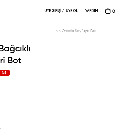
ÜYE GIRIŞI
ÜYE OL
YARDIM
0
< < Önceki Sayfaya Dön
Bağcıklı
ri Bot
%
9
İndirim
)