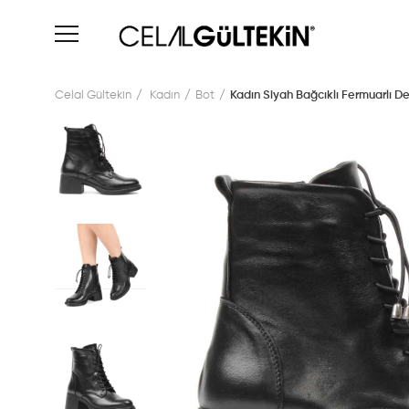
Celal Gültekin
Kadın
Bot
Kadın Siyah Bağcıklı Fermuarlı De