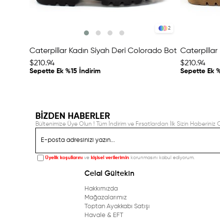
2
Caterpillar Kadın Siyah Deri Colorado Bot
$210.94
$210.94
Sepette Ek %15 İndirim
Sepette Ek %
BİZDEN HABERLER
Bültenimize Üye Olun ! Tüm İndirim ve Fırsatlardan İlk Sizin Haberiniz O
Üyelik koşullarını
ve
kişisel verilerimin
korunmasını kabul ediyorum.
Celal Gültekin
Hakkımızda
Mağazalarımız
Toptan Ayakkabı Satışı
Havale & EFT