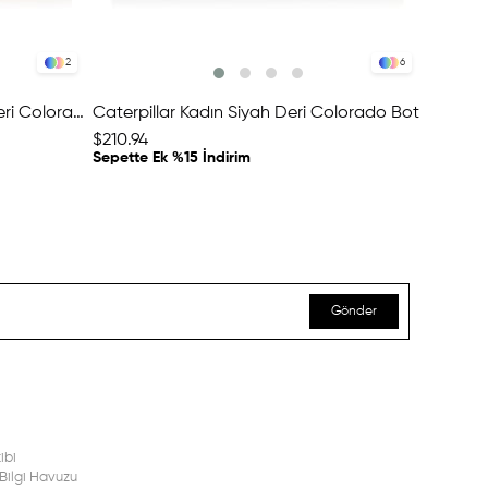
2
6
Caterpillar Kadın Sarı Nubuk Deri Colorado Bot
Caterpillar Kadın Siyah Deri Colorado Bot
$210.94
$210.94
Sepette Ek %15 İndirim
Sepette 
Gönder
ibi
Bilgi Havuzu