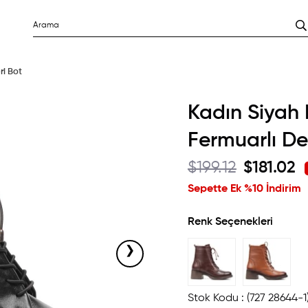
ri Bot
Kadın Siyah 
Fermuarlı De
$199.12
$181.02
Sepette Ek %10 İndirim
Renk Seçenekleri
›
Stok Kodu
(727 28644-1