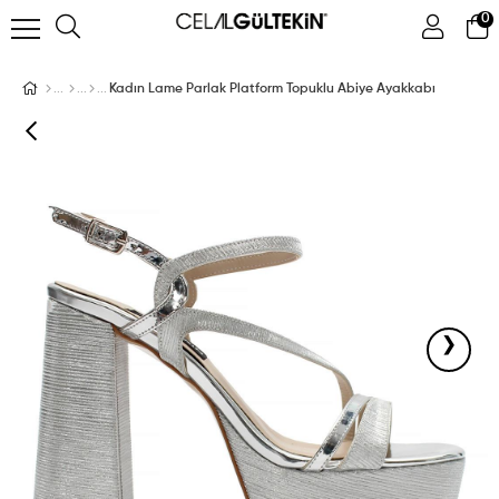
0
ÜYE GIRIŞI
ÜYE OL
Facebook İle Bağlan
Kadın Lame Parlak Platform Topuklu Abiye Ayakkabı
Google İle Bağlan
›