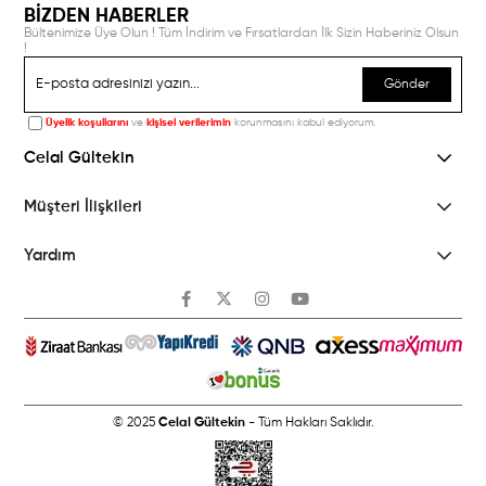
BİZDEN HABERLER
Bültenimize Üye Olun ! Tüm İndirim ve Fırsatlardan İlk Sizin Haberiniz Olsun
!
Gönder
Üyelik koşullarını
ve
kişisel verilerimin
korunmasını kabul ediyorum.
Celal Gültekin
Müşteri İlişkileri
Yardım
© 2025
Celal Gültekin
- Tüm Hakları Saklıdır.