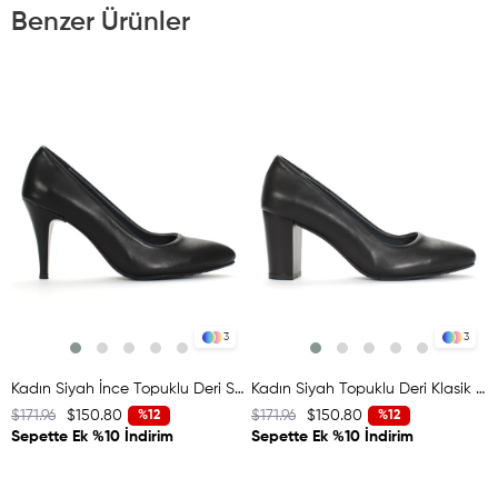
Benzer Ürünler
3
3
Kadın Siyah İnce Topuklu Deri Stiletto
Kadın Siyah Topuklu Deri Klasik Ayakkabı
$171.96
$150.80
$171.96
$150.80
$
%12
%12
Sepette Ek %10 İndirim
Sepette Ek %10 İndirim