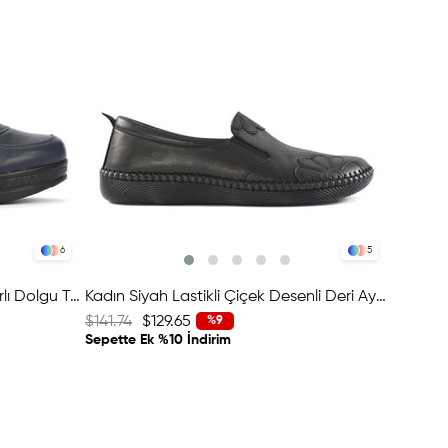
6
5
Kadın Lacivert Bağcıklı Fermuarlı Dolgu Topuklu Deri Ayakkabı
Kadın Siyah Lastikli Çiçek Desenli Deri Ayakkabı
$141.74
$129.65
$141.74
%9
Sepette Ek %10 İndirim
FIRSAT 