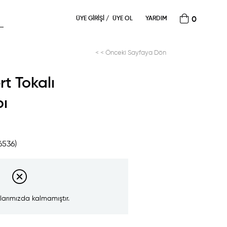
ÜYE GIRIŞI
ÜYE OL
YARDIM
0
< < Önceki Sayfaya Dön
rt Tokalı
bı
6536)
larımızda kalmamıştır.