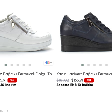
6
Kadın Beyaz Bağcıklı Fermuarlı Dolgu Topuklu Deri Ayakkabı
5.91
$181.02
$165.91
%8
%8
10 İndirim
Sepette Ek %10 İndirim
lsun !