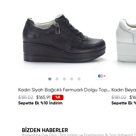
6
Kadın Siyah Bağcıklı Fermuarlı Dolgu Topuklu Deri Ayakkabı
$181.02
$165.91
$181.02
$16
%8
Sepette Ek %10 İndirim
Sepette Ek %
BİZDEN HABERLER
Bültenimize Üye Olun ! Tüm İndirim ve Fırsatlardan İlk Sizin Haberiniz O