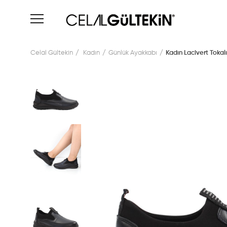
Celal Gültekin
Kadın
Günlük Ayakkabı
Kadın Lacivert Tokal