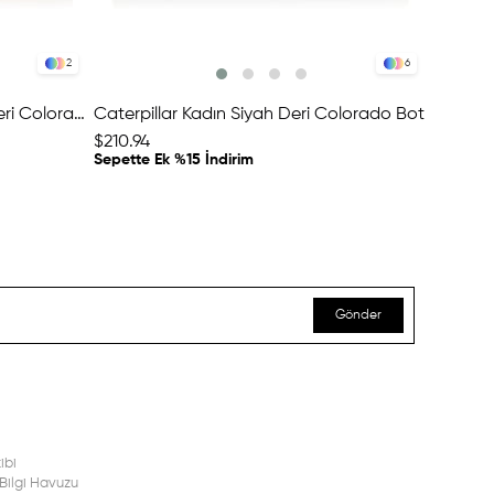
2
6
Caterpillar Kadın Sarı Nubuk Deri Colorado Bot
Caterpillar Kadın Siyah Deri Colorado Bot
$210.94
$210.94
Sepette Ek %15 İndirim
Sepette 
Gönder
ibi
Bilgi Havuzu