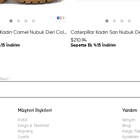
2
Caterpillar Kadın Camel Nubuk Deri Colorado Bot
$210.94
15 İndirim
Sepette Ek %15 İndirim
lsun !
Müşteri İlişkileri
Yardım
KVKK
İletişim
Kargo & Teslimat
Blog
Alışveriş
Kargo Tak
Üyelik
Ayakkabı 