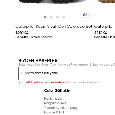
2
Caterpillar Kadın Siyah Deri Colorado Bot
$210.94
$210.94
Sepette Ek %15 İndirim
Sepette Ek %
BİZDEN HABERLER
Bültenimize Üye Olun ! Tüm İndirim ve Fırsatlardan İlk Sizin Haberiniz O
Üyelik koşullarını
ve
kişisel verilerimin
korunmasını kabul ediyorum.
Celal Gültekin
Hakkımızda
Mağazalarımız
Toptan Ayakkabı Satışı
Havale & EFT