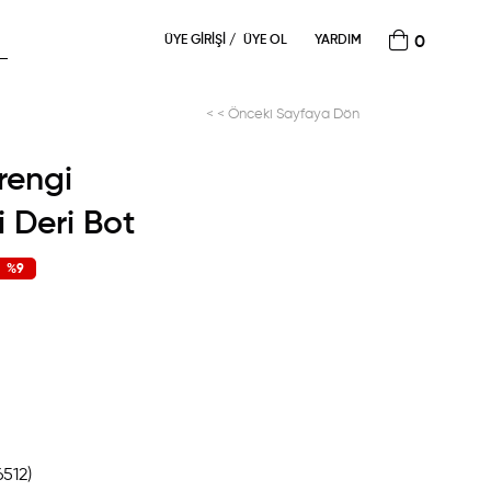
ÜYE GIRIŞI
ÜYE OL
YARDIM
0
< < Önceki Sayfaya Dön
rengi
i Deri Bot
%
9
İndirim
6512)