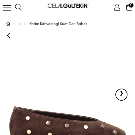
0
ÜYE GIRIŞI
ÜYE OL
Facebook İle Bağlan
Kadın Kahverengi Süet Deri Babet
Google İle Bağlan
›