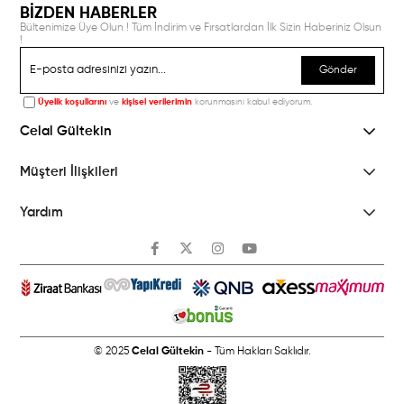
BİZDEN HABERLER
Bültenimize Üye Olun ! Tüm İndirim ve Fırsatlardan İlk Sizin Haberiniz Olsun
!
Gönder
Üyelik koşullarını
ve
kişisel verilerimin
korunmasını kabul ediyorum.
Celal Gültekin
Müşteri İlişkileri
Yardım
© 2025
Celal Gültekin
- Tüm Hakları Saklıdır.