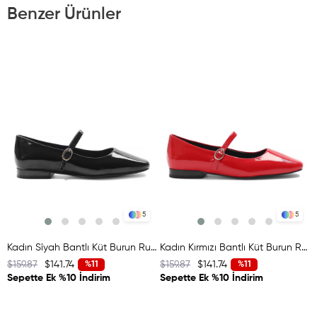
Benzer Ürünler
5
5
Kadın Siyah Bantlı Küt Burun Rugan Deri Babet
Kadın Kırmızı Bantlı Küt Burun Rugan Deri Babet
$159.87
$141.74
$159.87
$141.74
%11
%11
Sepette Ek %10 İndirim
Sepette Ek %10 İndirim