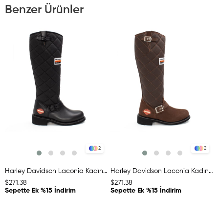
Benzer Ürünler
2
2
Harley Davidson Laconia Kadın Siyah Deri Çizme
Harley Davidson Laconia Kadın Kahverengi Nubuk Deri Çizme
$271.38
$271.38
Sepette Ek %15 İndirim
Sepette Ek %15 İndirim