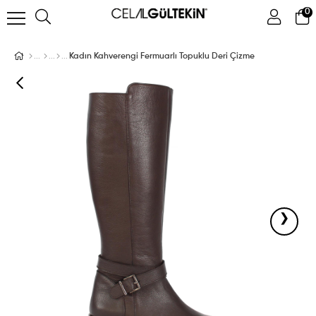
0
ÜYE GIRIŞI
ÜYE OL
Facebook İle Bağlan
Kadın Kahverengi Fermuarlı Topuklu Deri Çizme
Google İle Bağlan
›