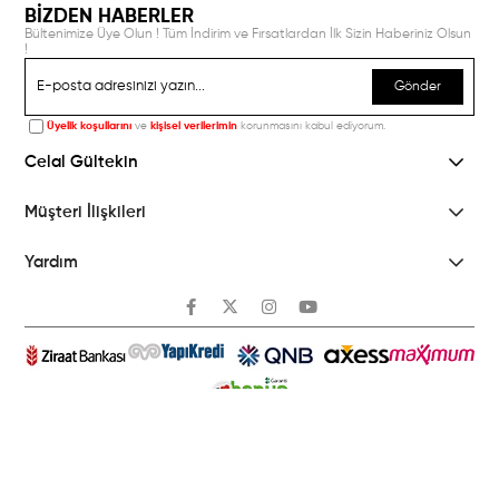
BİZDEN HABERLER
Bültenimize Üye Olun ! Tüm İndirim ve Fırsatlardan İlk Sizin Haberiniz Olsun
!
Gönder
Üyelik koşullarını
ve
kişisel verilerimin
korunmasını kabul ediyorum.
Celal Gültekin
Müşteri İlişkileri
Yardım
© 2025
Celal Gültekin
- Tüm Hakları Saklıdır.