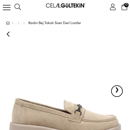
0
ÜYE GIRIŞI
ÜYE OL
Facebook İle Bağlan
Kadın Bej Tokalı Süet Deri Loafer
Google İle Bağlan
›