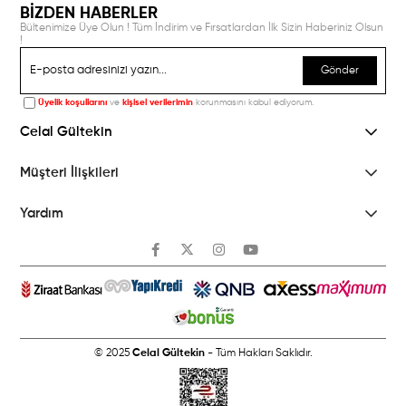
BİZDEN HABERLER
Bültenimize Üye Olun ! Tüm İndirim ve Fırsatlardan İlk Sizin Haberiniz Olsun
!
Gönder
Üyelik koşullarını
ve
kişisel verilerimin
korunmasını kabul ediyorum.
Celal Gültekin
Müşteri İlişkileri
Yardım
© 2025
Celal Gültekin
- Tüm Hakları Saklıdır.