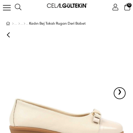
0
ÜYE GIRIŞI
ÜYE OL
Facebook İle Bağlan
Kadın Bej Tokalı Rugan Deri Babet
Google İle Bağlan
›