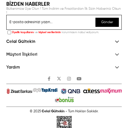
BİZDEN HABERLER
Bültenimize Üye Olun ! Tüm İndirim ve Fırsatlardan İlk Sizin Haberiniz Olsun
!
Gönder
Üyelik koşullarını
ve
kişisel verilerimin
korunmasını kabul ediyorum.
Celal Gültekin
Müşteri İlişkileri
Yardım
© 2025
Celal Gültekin
- Tüm Hakları Saklıdır.