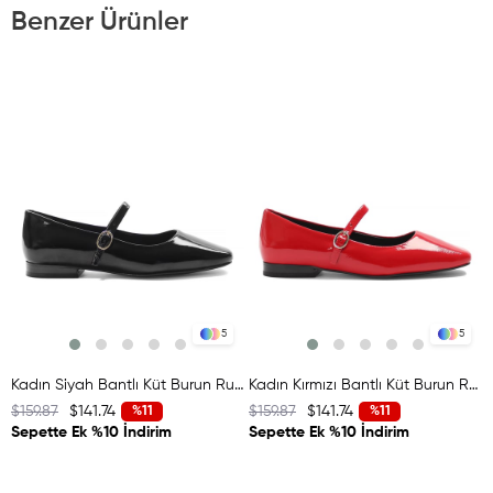
Benzer Ürünler
5
5
Kadın Siyah Bantlı Küt Burun Rugan Deri Babet
Kadın Kırmızı Bantlı Küt Burun Rugan Deri Babet
$159.87
$141.74
$159.87
$141.74
%11
%11
Sepette Ek %10 İndirim
Sepette Ek %10 İndirim