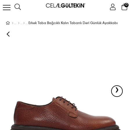
0
ÜYE GIRIŞI
ÜYE OL
Facebook İle Bağlan
Erkek Taba Bağcıklı Kalın Tabanlı Deri Günlük Ayakkabı
Google İle Bağlan
›