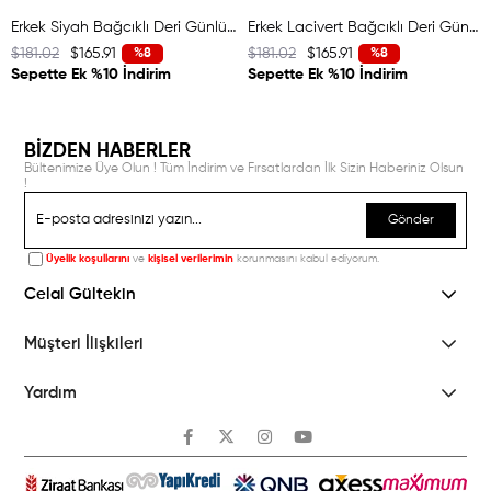
Erkek Siyah Bağcıklı Deri Günlük Ayakkabı
Erkek Lacivert Bağcıklı Deri Günlük Ayakkabı
$181.02
$165.91
$181.02
$165.91
%8
%8
Sepette Ek %10 İndirim
Sepette Ek %10 İndirim
BİZDEN HABERLER
Bültenimize Üye Olun ! Tüm İndirim ve Fırsatlardan İlk Sizin Haberiniz Olsun
!
Gönder
Üyelik koşullarını
ve
kişisel verilerimin
korunmasını kabul ediyorum.
Celal Gültekin
Müşteri İlişkileri
Yardım