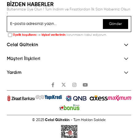
BİZDEN HABERLER
Bültenimize Üye Olun ! Tüm İndirim ve Fırsatlardan İlk Sizin Haberiniz Olsun
!
Gönder
Üyelik koşullarını
ve
kişisel verilerimin
korunmasını kabul ediyorum.
Celal Gültekin
Müşteri İlişkileri
Yardım
© 2025
Celal Gültekin
- Tüm Hakları Saklıdır.