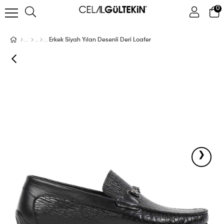
0
ÜYE GIRIŞI
ÜYE OL
Facebook İle Bağlan
Erkek Siyah Yılan Desenli Deri Loafer
Google İle Bağlan
›