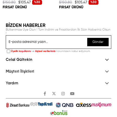
$150.80
$105.47
$150.80
$105.47
%30
%30
FIRSAT ÜRÜNÜ
FIRSAT ÜRÜNÜ
BİZDEN HABERLER
Bültenimize Üye Olun ! Tüm İndirim ve Fırsatlardan İlk Sizin Haberiniz Olsun
!
Gönder
Üyelik koşullarını
ve
kişisel verilerimin
korunmasını kabul ediyorum.
Celal Gültekin
Müşteri İlişkileri
Yardım