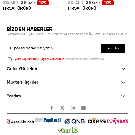
$150.80
$105.47
$150.80
$105.47
%30
%30
FIRSAT ÜRÜNÜ
FIRSAT ÜRÜNÜ
BİZDEN HABERLER
Bültenimize Üye Olun ! Tüm İndirim ve Fırsatlardan İlk Sizin Haberiniz Olsun
!
Gönder
Üyelik koşullarını
ve
kişisel verilerimin
korunmasını kabul ediyorum.
Celal Gültekin
Müşteri İlişkileri
Yardım