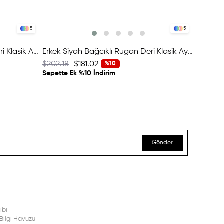
5
5
Erkek Bordo Bağcıklı Rugan Deri Klasik Ayakkabı
Erkek Siyah Bağcıklı Rugan Deri Klasik Ayakkabı
$202.18
$181.02
$202.18
%10
Sepette Ek %10 İndirim
Sepette 
Gönder
ibi
Bilgi Havuzu