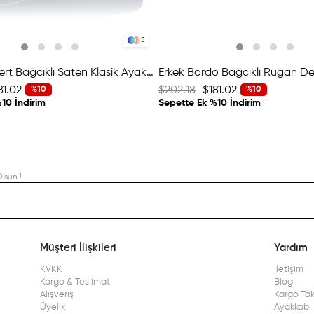
5
Erkek Lacivert Bağcıklı Saten Klasik Ayakkabı
81.02
$202.18
$181.02
%10
%10
10 İndirim
Sepette Ek %10 İndirim
lsun !
Müşteri İlişkileri
Yardım
KVKK
İletişim
Kargo & Teslimat
Blog
Alışveriş
Kargo Tak
Üyelik
Ayakkabı 