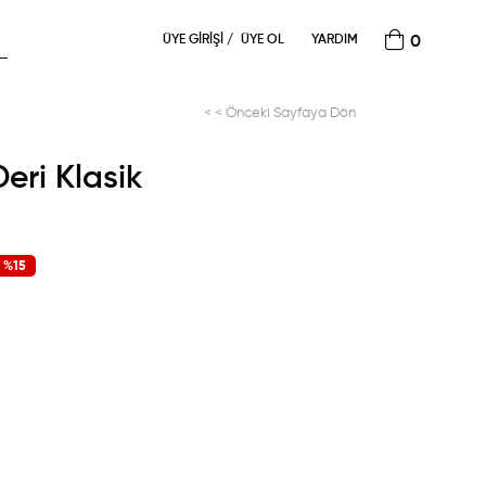
ÜYE GIRIŞI
ÜYE OL
YARDIM
0
< < Önceki Sayfaya Dön
eri Klasik
%
15
İndirim