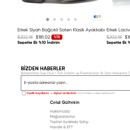
5
Erkek Siyah Bağcıklı Saten Klasik Ayakkabı
$202.18
$181.02
$202.18
$1
%10
Sepette Ek %10 İndirim
Sepette Ek %
BİZDEN HABERLER
Bültenimize Üye Olun ! Tüm İndirim ve Fırsatlardan İlk Sizin Haberiniz O
Üyelik koşullarını
ve
kişisel verilerimin
korunmasını kabul ediyorum.
Celal Gültekin
Hakkımızda
Mağazalarımız
Toptan Ayakkabı Satışı
Havale & EFT