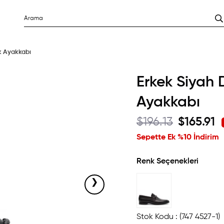
ik Ayakkabı
Erkek Siyah D
Ayakkabı
$196.13
$165.91
Sepette Ek %10 İndirim
Renk Seçenekleri
›
Stok Kodu
(747 4527-1)