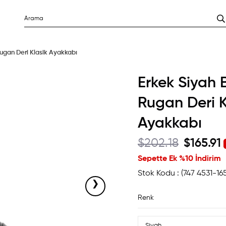
Rugan Deri Klasik Ayakkabı
Erkek Siyah 
Rugan Deri K
Ayakkabı
$202.18
$165.91
Sepette Ek %10 İndirim
Stok Kodu
(747 4531-16
›
Renk