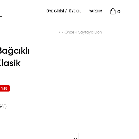
ÜYE GIRIŞI
ÜYE OL
YARDIM
0
< < Önceki Sayfaya Dön
Bağcıklı
lasik
%
18
İndirim
541)