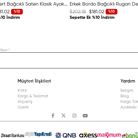
Erkek Lacivert Bağcıklı Saten Klasik Ayakkabı
81.02
$202.18
$181.02
%10
%10
10 İndirim
Sepette Ek %10 İndirim
lsun !
Müşteri İlişkileri
Yardım
KVKK
İletişim
Kargo & Teslimat
Blog
Alışveriş
Kargo Tak
Üyelik
Ayakkabı 