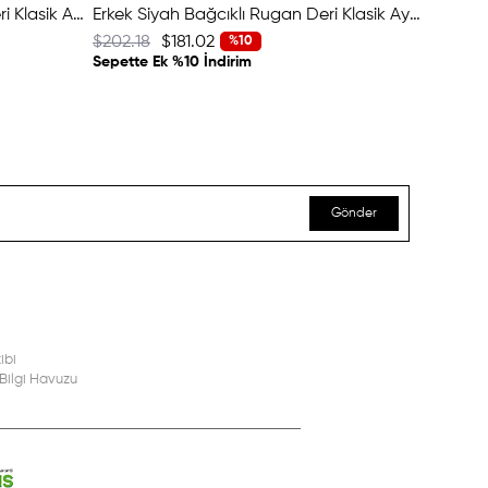
Erkek Bordo Bağcıklı Rugan Deri Klasik Ayakkabı
Erkek Siyah Bağcıklı Rugan Deri Klasik Ayakkabı
$202.18
$181.02
$202.18
%10
Sepette Ek %10 İndirim
Sepette 
Gönder
ibi
Bilgi Havuzu