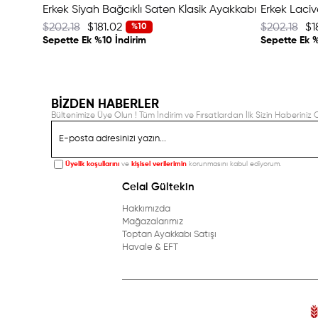
Erkek Siyah Bağcıklı Saten Klasik Ayakkabı
$202.18
$181.02
$202.18
$1
%10
Sepette Ek %10 İndirim
Sepette Ek %
BİZDEN HABERLER
Bültenimize Üye Olun ! Tüm İndirim ve Fırsatlardan İlk Sizin Haberiniz O
Üyelik koşullarını
ve
kişisel verilerimin
korunmasını kabul ediyorum.
Celal Gültekin
Hakkımızda
Mağazalarımız
Toptan Ayakkabı Satışı
Havale & EFT