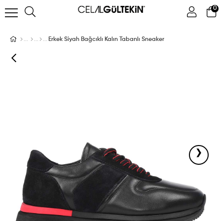
0
ÜYE GIRIŞI
ÜYE OL
Facebook İle Bağlan
Erkek Siyah Bağcıklı Kalın Tabanlı Sneaker
Google İle Bağlan
›