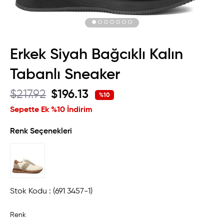
Erkek Siyah Bağcıklı Kalın
Tabanlı Sneaker
$217.92
$196.13
%
10
İndirim
Sepette Ek %10 İndirim
Renk Seçenekleri
Stok Kodu
(691 3457-1)
Renk