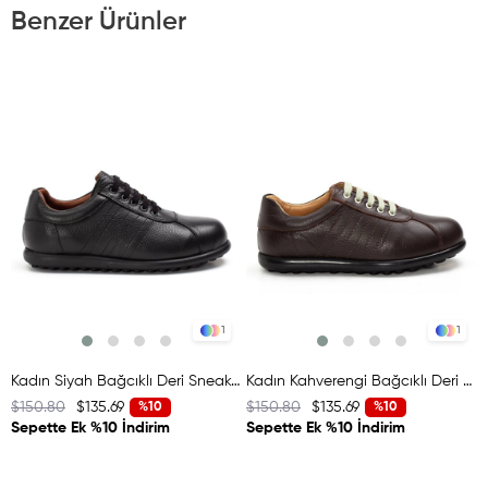
Benzer Ürünler
1
1
Kadın Siyah Bağcıklı Deri Sneaker
Kadın Kahverengi Bağcıklı Deri Sneaker
$150.80
$135.69
$150.80
$135.69
$
%10
%10
Sepette Ek %10 İndirim
Sepette Ek %10 İndirim