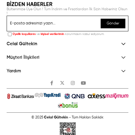
BİZDEN HABERLER
Bültenimize Üye Olun ! Tüm İndirim ve Fırsatlardan İlk Sizin Haberiniz Olsun
!
Gönder
Üyelik koşullarını
ve
kişisel verilerimin
korunmasını kabul ediyorum.
Celal Gültekin
Müşteri İlişkileri
Yardım
© 2025
Celal Gültekin
- Tüm Hakları Saklıdır.