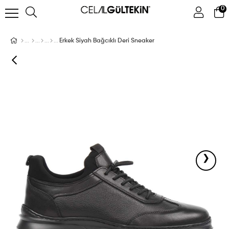
0
ÜYE GIRIŞI
ÜYE OL
Facebook İle Bağlan
Erkek Siyah Bağcıklı Deri Sneaker
Google İle Bağlan
›