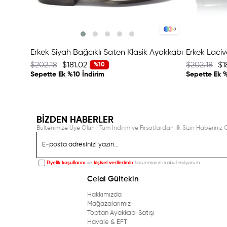
5
Erkek Siyah Bağcıklı Saten Klasik Ayakkabı
$202.18
$181.02
$202.18
$1
%10
Sepette Ek %10 İndirim
Sepette Ek %
BİZDEN HABERLER
Bültenimize Üye Olun ! Tüm İndirim ve Fırsatlardan İlk Sizin Haberiniz O
Üyelik koşullarını
ve
kişisel verilerimin
korunmasını kabul ediyorum.
Celal Gültekin
Hakkımızda
Mağazalarımız
Toptan Ayakkabı Satışı
Havale & EFT