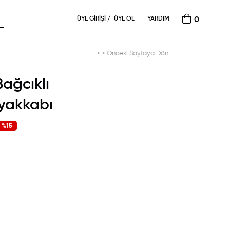
ÜYE GIRIŞI
ÜYE OL
YARDIM
0
< < Önceki Sayfaya Dön
Bağcıklı
Ayakkabı
%
15
İndirim