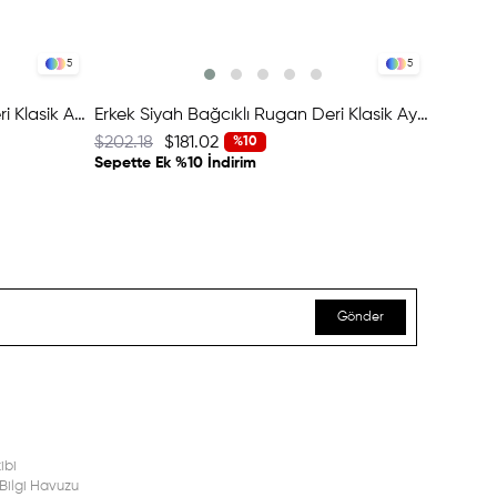
5
5
Erkek Bordo Bağcıklı Rugan Deri Klasik Ayakkabı
Erkek Siyah Bağcıklı Rugan Deri Klasik Ayakkabı
$202.18
$181.02
$202.18
%10
Sepette Ek %10 İndirim
Sepette 
Gönder
ibi
Bilgi Havuzu