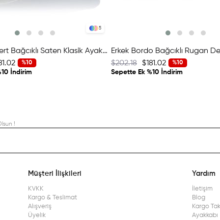
5
Erkek Lacivert Bağcıklı Saten Klasik Ayakkabı
81.02
$202.18
$181.02
%10
%10
10 İndirim
Sepette Ek %10 İndirim
lsun !
Müşteri İlişkileri
Yardım
KVKK
İletişim
Kargo & Teslimat
Blog
Alışveriş
Kargo Tak
Üyelik
Ayakkabı 