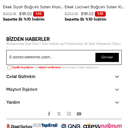
Erkek Siyah Bağcıklı Saten Klasik Ayakkabı
Erkek Lacivert Bağcıklı Saten Klasik Ayakkabı
$202.18
$181.02
$202.18
$181.02
%10
%10
Sepette Ek %10 İndirim
Sepette Ek %10 İndirim
BİZDEN HABERLER
Bültenimize Üye Olun ! Tüm İndirim ve Fırsatlardan İlk Sizin Haberiniz Olsun
!
Gönder
Üyelik koşullarını
ve
kişisel verilerimin
korunmasını kabul ediyorum.
Celal Gültekin
Müşteri İlişkileri
Yardım