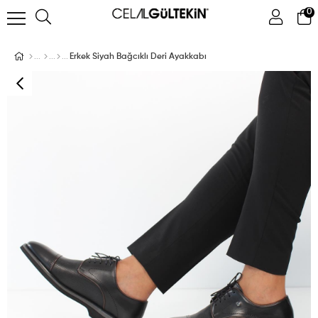
0
ÜYE GIRIŞI
ÜYE OL
Facebook İle Bağlan
Erkek Siyah Bağcıklı Deri Ayakkabı
Google İle Bağlan