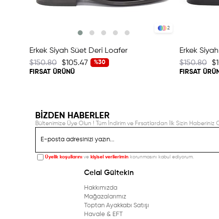
2
Erkek Siyah Süet Deri Loafer
Erkek Siya
$150.80
$105.47
$150.80
$
%30
FIRSAT ÜRÜNÜ
FIRSAT ÜRÜ
BİZDEN HABERLER
Bültenimize Üye Olun ! Tüm İndirim ve Fırsatlardan İlk Sizin Haberiniz O
Üyelik koşullarını
ve
kişisel verilerimin
korunmasını kabul ediyorum.
Celal Gültekin
Hakkımızda
Mağazalarımız
Toptan Ayakkabı Satışı
Havale & EFT