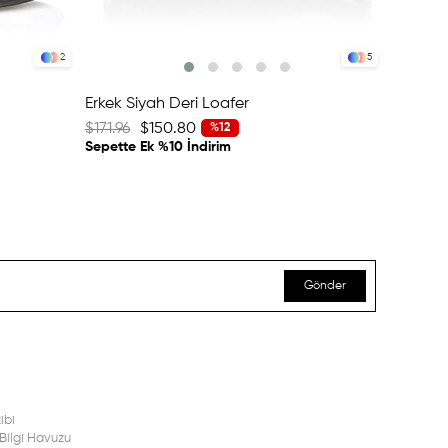
2
5
Erkek Siyah Deri Loafer
Erkek L
$171.96
$150.80
$171.96
%12
Sepette Ek %10 İndirim
Sepette 
Gönder
ibi
Bilgi Havuzu