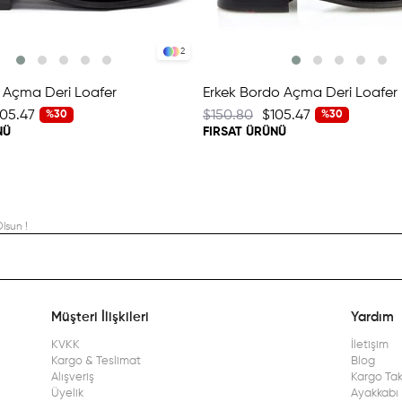
2
h Açma Deri Loafer
Erkek Bordo Açma Deri Loafer
105.47
$150.80
$105.47
%30
%30
NÜ
FIRSAT ÜRÜNÜ
lsun !
Müşteri İlişkileri
Yardım
KVKK
İletişim
Kargo & Teslimat
Blog
Alışveriş
Kargo Tak
Üyelik
Ayakkabı 