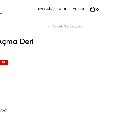
ÜYE GIRIŞI
ÜYE OL
YARDIM
0
< < Önceki Sayfaya Dön
 Açma Deri
%
9
İndirim
952)