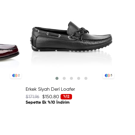
2
5
Erkek Siyah Deri Loafer
Erkek L
$171.96
$150.80
$171.96
%12
Sepette Ek %10 İndirim
Sepette 