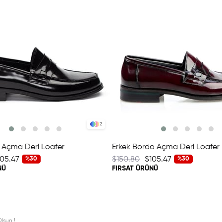
2
h Açma Deri Loafer
Erkek Bordo Açma Deri Loafer
105.47
$150.80
$105.47
%30
%30
NÜ
FIRSAT ÜRÜNÜ
lsun !