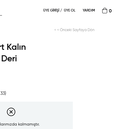
ÜYE GIRIŞI
ÜYE OL
YARDIM
0
< < Önceki Sayfaya Dön
t Kalın
 Deri
533)
larımızda kalmamıştır.