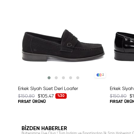
2
Erkek Siyah Süet Deri Loafer
Erkek Siya
$150.80
$105.47
$150.80
$
%30
FIRSAT ÜRÜNÜ
FIRSAT ÜRÜ
BİZDEN HABERLER
Bültenimize Üye Olun ! Tüm İndirim ve Fırsatlardan İlk Sizin Haberiniz O