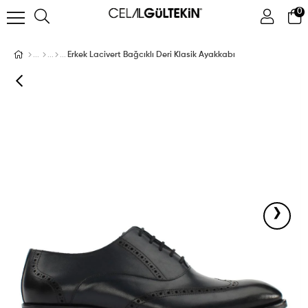
0
ÜYE GIRIŞI
ÜYE OL
Facebook İle Bağlan
Erkek Lacivert Bağcıklı Deri Klasik Ayakkabı
Google İle Bağlan
›