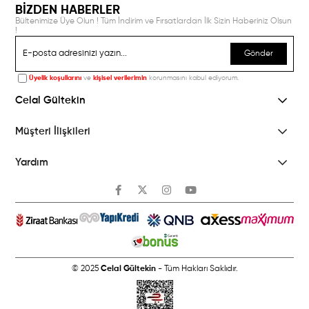
BİZDEN HABERLER
Bültenimize Üye Olun ! Tüm İndirim ve Fırsatlardan İlk Sizin Haberiniz Olsun
!
Gönder
Üyelik koşullarını
ve
kişisel verilerimin
korunmasını kabul ediyorum.
Celal Gültekin
Müşteri İlişkileri
Yardım
© 2025
Celal Gültekin
- Tüm Hakları Saklıdır.