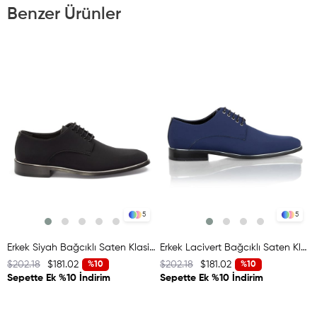
Benzer Ürünler
5
5
Erkek Siyah Bağcıklı Saten Klasik Ayakkabı
Erkek Lacivert Bağcıklı Saten Klasik Ayakkabı
$202.18
$181.02
$202.18
$181.02
%10
%10
Sepette Ek %10 İndirim
Sepette Ek %10 İndirim