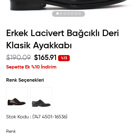
Erkek Lacivert Bağcıklı Deri
Klasik Ayakkabı
$190.09
$165.91
%
13
İndirim
Sepette Ek %10 İndirim
Renk Seçenekleri
Stok Kodu
(747 4501-16536)
Renk