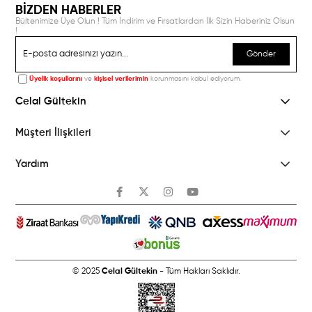
BİZDEN HABERLER
Bültenimize Üye Olun ! Tüm İndirim ve Fırsatlardan İlk Sizin Haberiniz Olsun
!
Gönder
Üyelik koşullarını
ve
kişisel verilerimin
korunmasını kabul ediyorum.
Celal Gültekin
Müşteri İlişkileri
Yardım
© 2025
Celal Gültekin
- Tüm Hakları Saklıdır.