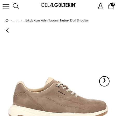
0
ÜYE GIRIŞI
ÜYE OL
Facebook İle Bağlan
Erkek Kum Kalın Tabanlı Nubuk Deri Sneaker
Google İle Bağlan
›