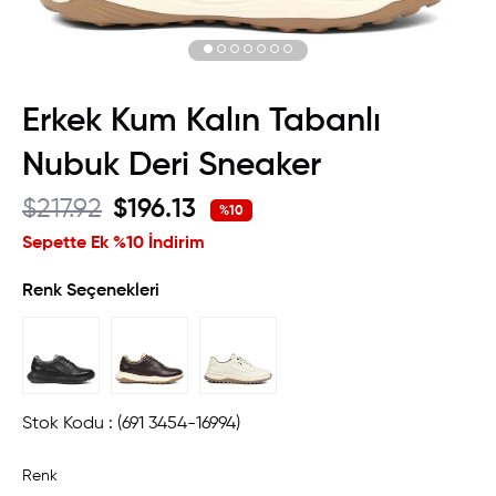
Erkek Kum Kalın Tabanlı
Nubuk Deri Sneaker
$217.92
$196.13
%
10
İndirim
Sepette Ek %10 İndirim
Renk Seçenekleri
Stok Kodu
(691 3454-16994)
Renk