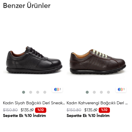
Benzer Ürünler
1
1
Kadın Siyah Bağcıklı Deri Sneaker
Kadın Kahverengi Bağcıklı Deri Sneaker
$150.80
$135.69
$150.80
$135.69
$
%10
%10
Sepette Ek %10 İndirim
Sepette Ek %10 İndirim