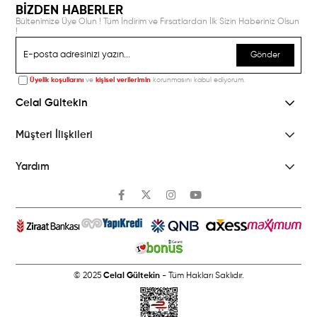
BİZDEN HABERLER
Bültenimize Üye Olun ! Tüm İndirim ve Fırsatlardan İlk Sizin Haberiniz Olsun
!
Gönder
Üyelik koşullarını
ve
kişisel verilerimin
korunmasını kabul ediyorum.
Celal Gültekin
Müşteri İlişkileri
Yardım
© 2025
Celal Gültekin
- Tüm Hakları Saklıdır.