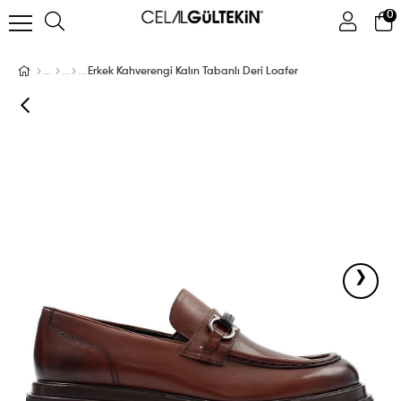
0
ÜYE GIRIŞI
ÜYE OL
Facebook İle Bağlan
Erkek Kahverengi Kalın Tabanlı Deri Loafer
Google İle Bağlan
›