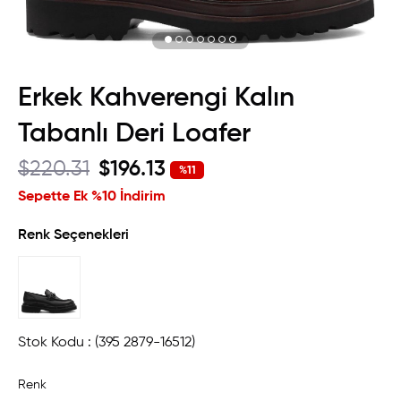
Erkek Kahverengi Kalın
Tabanlı Deri Loafer
$220.31
$196.13
%
11
İndirim
Sepette Ek %10 İndirim
Renk Seçenekleri
Stok Kodu
(395 2879-16512)
Renk