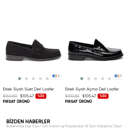
2
2
Erkek Siyah Süet Deri Loafer
Erkek Siyah Açma Deri Loafer
$150.80
$105.47
$150.80
$105.47
%30
%30
FIRSAT ÜRÜNÜ
FIRSAT ÜRÜNÜ
BİZDEN HABERLER
Bültenimize Üye Olun ! Tüm İndirim ve Fırsatlardan İlk Sizin Haberiniz Olsun