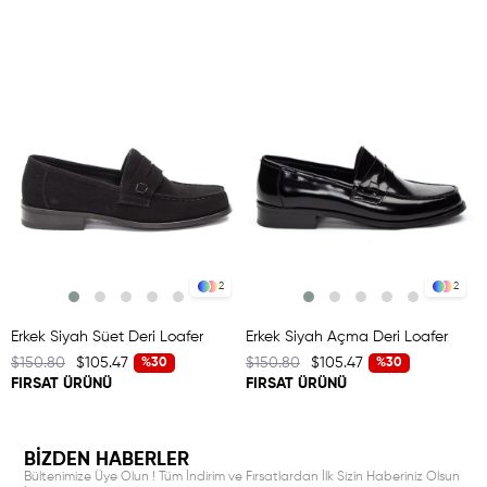
2
2
Erkek Siyah Süet Deri Loafer
Erkek Siyah Açma Deri Loafer
$150.80
$105.47
$150.80
$105.47
%30
%30
FIRSAT ÜRÜNÜ
FIRSAT ÜRÜNÜ
BİZDEN HABERLER
Bültenimize Üye Olun ! Tüm İndirim ve Fırsatlardan İlk Sizin Haberiniz Olsun