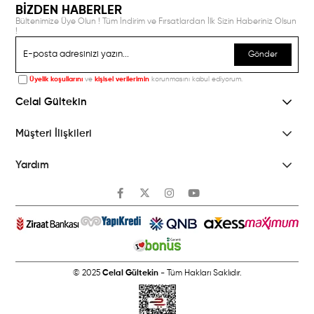
BİZDEN HABERLER
Bültenimize Üye Olun ! Tüm İndirim ve Fırsatlardan İlk Sizin Haberiniz Olsun
!
Gönder
Üyelik koşullarını
ve
kişisel verilerimin
korunmasını kabul ediyorum.
Celal Gültekin
Müşteri İlişkileri
Yardım
© 2025
Celal Gültekin
- Tüm Hakları Saklıdır.