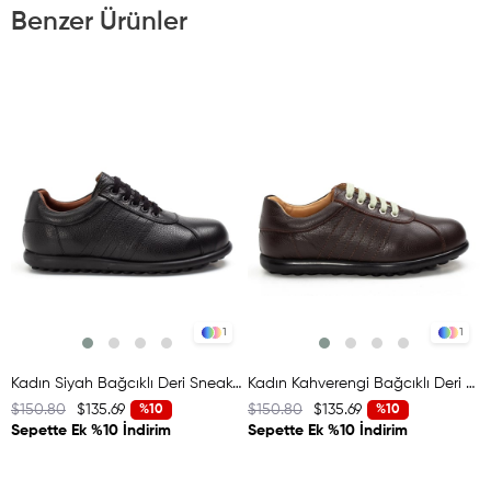
Benzer Ürünler
1
1
Kadın Siyah Bağcıklı Deri Sneaker
Kadın Kahverengi Bağcıklı Deri Sneaker
$150.80
$135.69
$150.80
$135.69
$
%10
%10
Sepette Ek %10 İndirim
Sepette Ek %10 İndirim