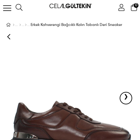
0
ÜYE GIRIŞI
ÜYE OL
Facebook İle Bağlan
Erkek Kahverengi Bağcıklı Kalın Tabanlı Deri Sneaker
Google İle Bağlan
›