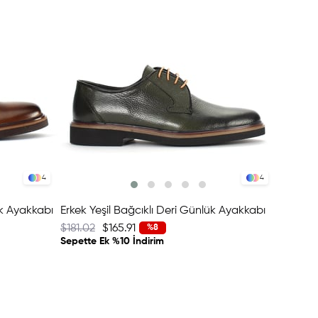
4
4
ük Ayakkabı
Erkek Yeşil Bağcıklı Deri Günlük Ayakkabı
$181.02
$165.91
$199.15
%8
Sepette Ek %10 İndirim
Sepette 