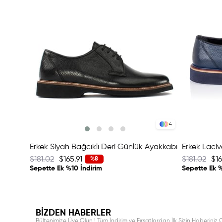
4
Erkek Siyah Bağcıklı Deri Günlük Ayakkabı
$181.02
$165.91
$181.02
$16
%8
Sepette Ek %10 İndirim
Sepette Ek %
BİZDEN HABERLER
Bültenimize Üye Olun ! Tüm İndirim ve Fırsatlardan İlk Sizin Haberiniz O