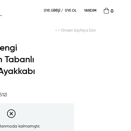
ÜYE GIRIŞI
ÜYE OL
YARDIM
0
< < Önceki Sayfaya Dön
rengi
n Tabanlı
 Ayakkabı
512)
larımızda kalmamıştır.