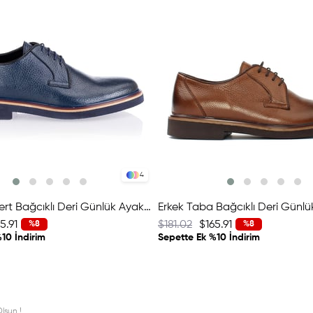
4
Erkek Lacivert Bağcıklı Deri Günlük Ayakkabı
Erkek Taba Bağcıklı Deri Günl
5.91
$181.02
$165.91
%8
%8
10 İndirim
Sepette Ek %10 İndirim
lsun !