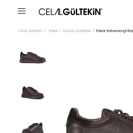
Celal Gültekin
Erkek
Günlük Ayakkabı
Erkek Kahverengi Bağ