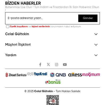
BİZDEN HABERLER
Bültenimize Üye Olun ! Tüm İndirim ve Fırsatlardan İlk Sizin Haberiniz Olsun
!
Gönder
Üyelik koşullarını
ve
kişisel verilerimin
korunmasını kabul ediyorum.
Celal Gültekin
Müşteri İlişkileri
Yardım
© 2025
Celal Gültekin
- Tüm Hakları Saklıdır.