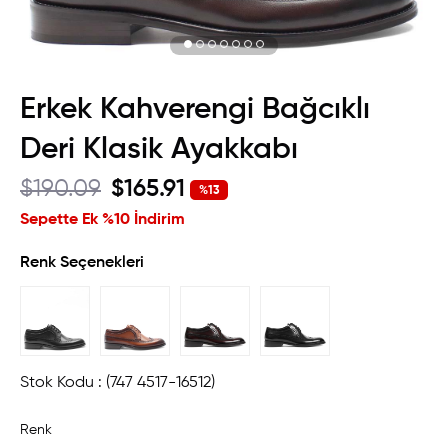
Erkek Kahverengi Bağcıklı
Deri Klasik Ayakkabı
$190.09
$165.91
%
13
İndirim
Sepette Ek %10 İndirim
Renk Seçenekleri
Stok Kodu
(747 4517-16512)
Renk