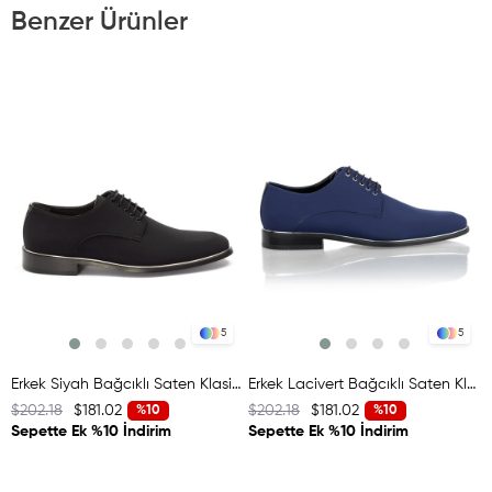
Benzer Ürünler
5
5
Erkek Siyah Bağcıklı Saten Klasik Ayakkabı
Erkek Lacivert Bağcıklı Saten Klasik Ayakkabı
$202.18
$181.02
$202.18
$181.02
%10
%10
Sepette Ek %10 İndirim
Sepette Ek %10 İndirim