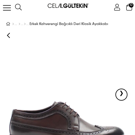
0
ÜYE GIRIŞI
ÜYE OL
Facebook İle Bağlan
Erkek Kahverengi Bağcıklı Deri Klasik Ayakkabı
Google İle Bağlan
›