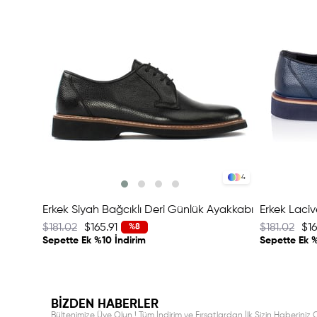
4
Erkek Siyah Bağcıklı Deri Günlük Ayakkabı
$181.02
$165.91
$181.02
$16
%8
Sepette Ek %10 İndirim
Sepette Ek %
BİZDEN HABERLER
Bültenimize Üye Olun ! Tüm İndirim ve Fırsatlardan İlk Sizin Haberiniz O