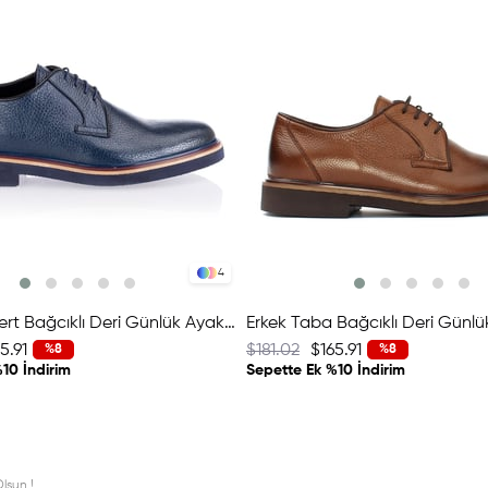
4
Erkek Lacivert Bağcıklı Deri Günlük Ayakkabı
Erkek Taba Bağcıklı Deri Günl
5.91
$181.02
$165.91
%8
%8
10 İndirim
Sepette Ek %10 İndirim
lsun !