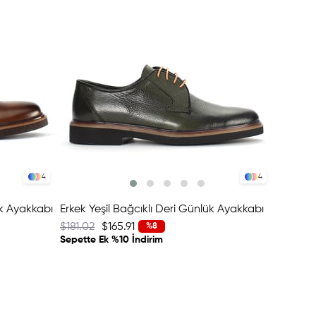
4
4
ük Ayakkabı
Erkek Yeşil Bağcıklı Deri Günlük Ayakkabı
$181.02
$165.91
$199.15
%8
Sepette Ek %10 İndirim
Sepette 