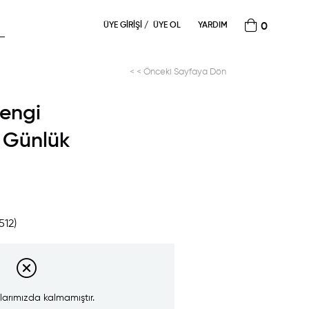
ÜYE GIRIŞI
ÜYE OL
YARDIM
0
< < Önceki Sayfaya Dön
rengi
i Günlük
512)
larımızda kalmamıştır.