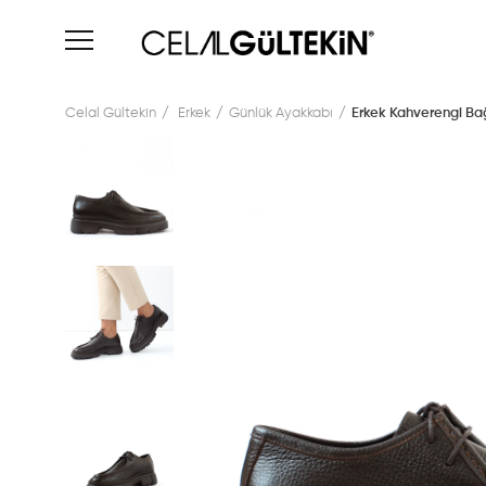
Celal Gültekin
Erkek
Günlük Ayakkabı
Erkek Kahverengi Bağ