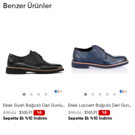
Benzer Ürünler
4
4
Erkek Siyah Bağcıklı Deri Günlük Ayakkabı
Erkek Lacivert Bağcıklı Deri Günlük Ayakkabı
$181.02
$165.91
$181.02
$165.91
%8
%8
Sepette Ek %10 İndirim
Sepette Ek %10 İndirim