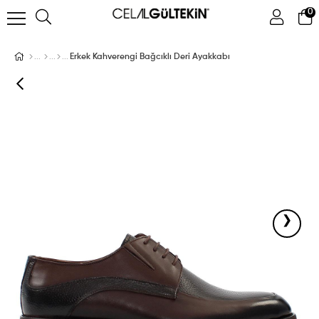
0
ÜYE GIRIŞI
ÜYE OL
Facebook İle Bağlan
Erkek Kahverengi Bağcıklı Deri Ayakkabı
Google İle Bağlan
›