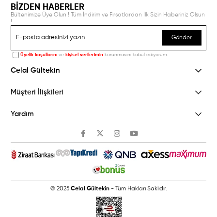
BİZDEN HABERLER
Bültenimize Üye Olun ! Tüm İndirim ve Fırsatlardan İlk Sizin Haberiniz Olsun
!
Gönder
Üyelik koşullarını
ve
kişisel verilerimin
korunmasını kabul ediyorum.
Celal Gültekin
Müşteri İlişkileri
Yardım
© 2025
Celal Gültekin
- Tüm Hakları Saklıdır.