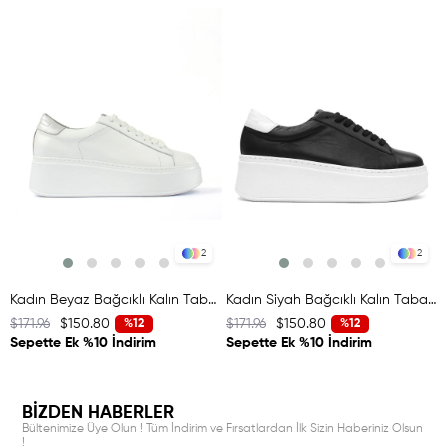
2
2
Kadın Beyaz Bağcıklı Kalın Tabanlı Deri Sneaker
Kadın Siyah Bağcıklı Kalın Tabanlı Deri Sneaker
$171.96
$150.80
$171.96
$150.80
$
%12
%12
Sepette Ek %10 İndirim
Sepette Ek %10 İndirim
BİZDEN HABERLER
Bültenimize Üye Olun ! Tüm İndirim ve Fırsatlardan İlk Sizin Haberiniz Olsun
!