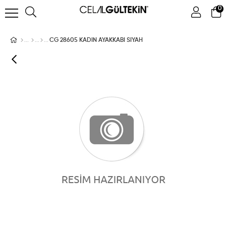
0
ÜYE GIRIŞI
ÜYE OL
Facebook İle Bağlan
CG 28605 KADIN AYAKKABI SIYAH
Google İle Bağlan