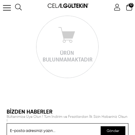
0
ÜYE GIRIŞI
ÜYE OL
Facebook İle Bağlan
Google İle Bağlan
BİZDEN HABERLER
Bültenimize Üye Olun ! Tüm İndirim ve Fırsatlardan İlk Sizin Haberiniz Olsun
!
Gönder