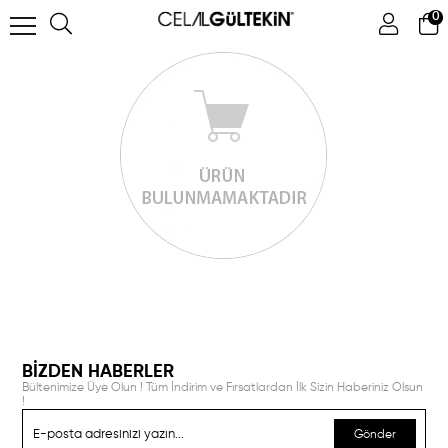
0
ÜYE GIRIŞI
ÜYE OL
Facebook İle Bağlan
Google İle Bağlan
BİZDEN HABERLER
Bültenimize Üye Olun ! Tüm İndirim ve Fırsatlardan İlk Sizin Haberiniz Olsun
!
Gönder